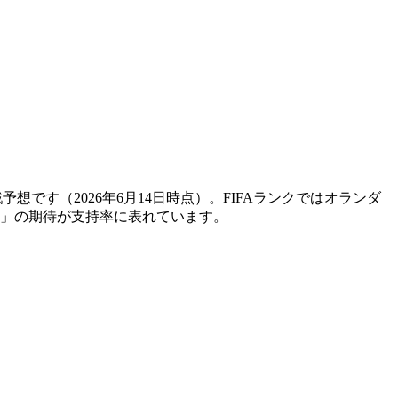
想です（2026年6月14日時点）。FIFAランクではオランダ
れ」の期待が支持率に表れています。