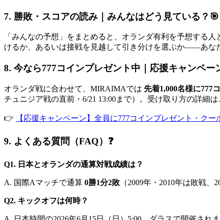
7. 勝敗・スコアの読み｜みんなはどう見ている？🎯
「みんなの予想」をまとめると、オランダ有利を予想する人
けるか、あるいは接戦を見越して引き分けを選ぶか——あなた
8. 今なら777コインプレゼント中｜応援キャンペーン
オランダ戦に合わせて、MIRAIMAでは
先着1,000名様に77
チュニジア戦の直前・6/21 13:00まで）。受け取り方の詳細
👉
【応援キャンペーン】全員に777コインプレゼント・クー
9. よくある質問（FAQ）❓
Q1. 日本とオランダの通算対戦成績は？
A. 国際Aマッチで通算
0勝1分2敗
（2009年・2010年は敗戦
Q2. キックオフは何時？
A. 日本時間の2026年6月15日（日）5:00、ダラスで開催され