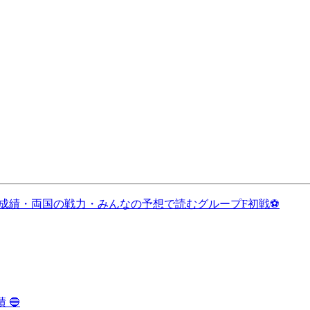
｜対戦成績・両国の戦力・みんなの予想で読むグループF初戦⚽
 🔵