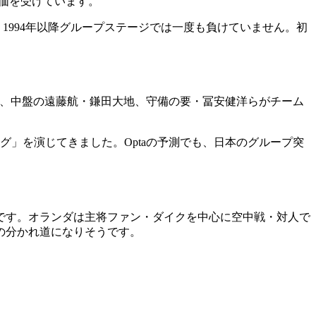
価を受けています。
1994年以降グループステージでは一度も負けていません。初
に、中盤の遠藤航・鎌田大地、守備の要・冨安健洋らがチーム
」を演じてきました。Optaの予測でも、日本のグループ突
です。オランダは主将ファン・ダイクを中心に空中戦・対人で
の分かれ道になりそうです。