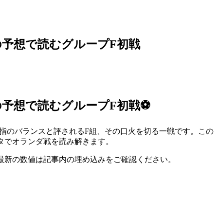
なの予想で読むグループF初戦
なの予想で読むグループF初戦⚽
指のバランスと評されるF組、その口火を切る一戦です。この
タでオランダ戦を読み解きます。
、最新の数値は記事内の埋め込みをご確認ください。