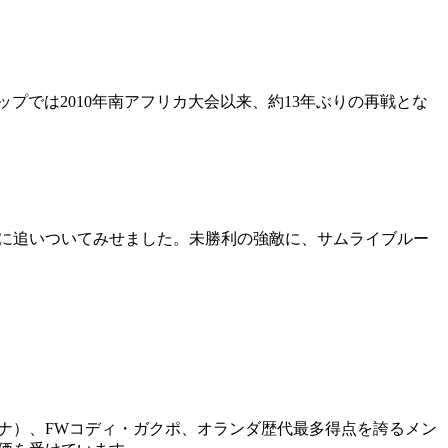
プでは2010年南アフリカ大会以来、約13年ぶりの再戦とな
-2に追いついてみせました。未勝利の強敵に、サムライブルー
ロナ）、FWコディ・ガクポ、オランダ歴代最多得点を誇るメン