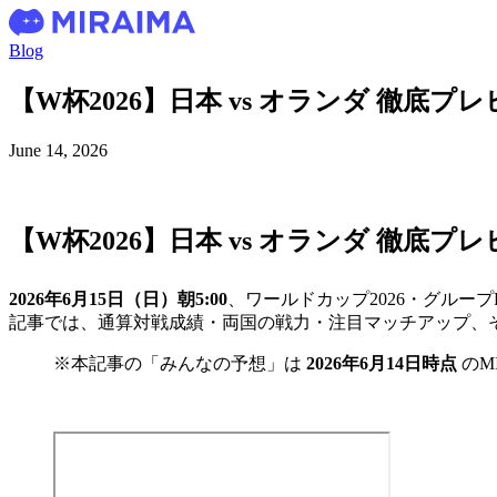
Blog
【W杯2026】日本 vs オランダ 徹
June 14, 2026
【W杯2026】日本 vs オランダ 徹
2026年6月15日（日）朝5:00
、ワールドカップ2026・グルー
記事では、通算対戦成績・両国の戦力・注目マッチアップ、そし
※本記事の「みんなの予想」は
2026年6月14日時点
のM